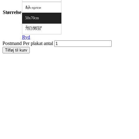
A3
Lys egetræ
Størrelse
Mørk egetræ
50x70cm
Sort egetræ
70x100cm
Ryd
Postmand Per plakat antal
Tilføj til kurv