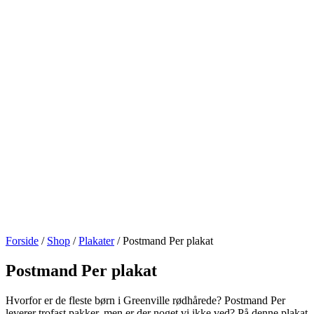
Forside
/
Shop
/
Plakater
/ Postmand Per plakat
Postmand Per plakat
Hvorfor er de fleste børn i Greenville rødhårede? Postmand Per
leverer trofast pakker, men er der noget vi ikke ved? På denne plakat