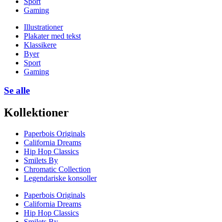
Sport
Gaming
Illustrationer
Plakater med tekst
Klassikere
Byer
Sport
Gaming
Se alle
Kollektioner
Paperbois Originals
California Dreams
Hip Hop Classics
Smilets By
Chromatic Collection
Legendariske konsoller
Paperbois Originals
California Dreams
Hip Hop Classics
Smilets By