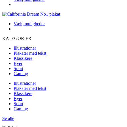
Indstillingerne
produkt
kan
har
vælges
flere
på
varianter.
produktsiden
Dette
Vælg muligheder
Indstillingerne
produkt
kan
har
vælges
KATEGORIER
flere
på
varianter.
produktsiden
Illustrationer
Indstillingerne
Plakater med tekst
kan
Klassikere
vælges
Byer
på
Sport
produktsiden
Gaming
Illustrationer
Plakater med tekst
Klassikere
Byer
Sport
Gaming
Se alle