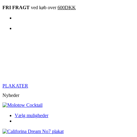
Videre
FRI FRAGT
ved køb over
600DKK
til
indhold
PLAKATER
Nyheder
Dette
Vælg muligheder
produkt
har
flere