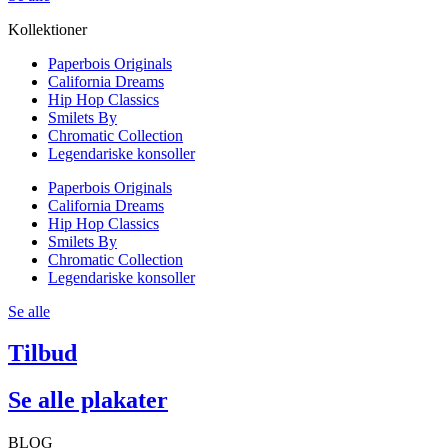
Kollektioner
Paperbois Originals
California Dreams
Hip Hop Classics
Smilets By
Chromatic Collection
Legendariske konsoller
Paperbois Originals
California Dreams
Hip Hop Classics
Smilets By
Chromatic Collection
Legendariske konsoller
Se alle
Tilbud
Se alle plakater
BLOG