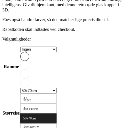
intelligens. Giv dit hjem kant, med denne retro røde glas kuppel i
3D.
Fåes også i andre farver, så den matcher lige præcis din stil.
Rabatkoden skal indtastes ved checkout.
Valgmuligheder
Ramme
A4
Ingen
A3
Lys egetræ
Størrelse
Mørk egetræ
50x70cm
Sort egetræ