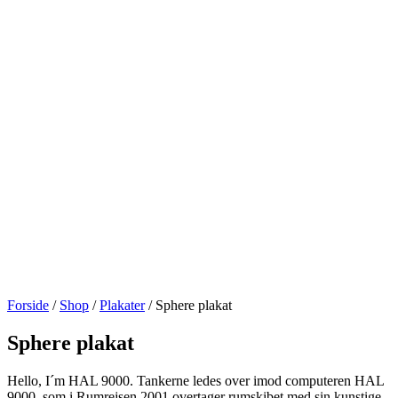
Forside
/
Shop
/
Plakater
/ Sphere plakat
Sphere plakat
Hello, I´m HAL 9000. Tankerne ledes over imod computeren HAL
9000, som i Rumrejsen 2001 overtager rumskibet med sin kunstige