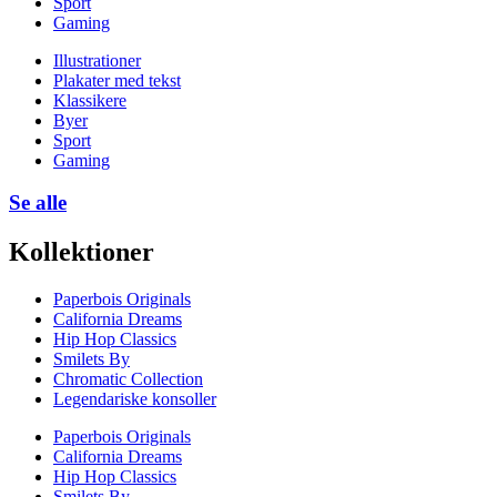
Sport
Gaming
Illustrationer
Plakater med tekst
Klassikere
Byer
Sport
Gaming
Se alle
Kollektioner
Paperbois Originals
California Dreams
Hip Hop Classics
Smilets By
Chromatic Collection
Legendariske konsoller
Paperbois Originals
California Dreams
Hip Hop Classics
Smilets By