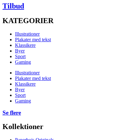
Tilbud
KATEGORIER
Illustrationer
Plakater med tekst
Klassikere
Byer
Sport
Gaming
Illustrationer
Plakater med tekst
Klassikere
Byer
Sport
Gaming
Se flere
Kollektioner
Paperbois Originals