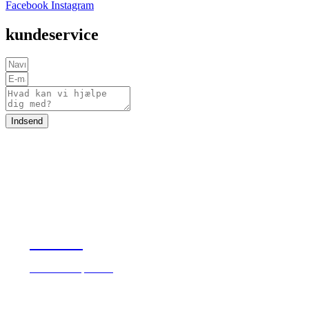
Facebook
Instagram
kundeservice
Indsend
OM OS
Hvem er Paperbois