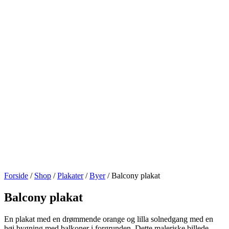
Forside
/
Shop
/
Plakater
/
Byer
/ Balcony plakat
Balcony plakat
En plakat med en drømmende orange og lilla solnedgang med en
høj bygning med balkoner i forgrunden. Dette maleriske billede