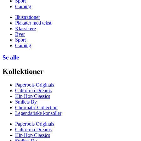
Sport
Gaming
Illustrationer
Plakater med tekst
Klassikere
Byer
Sport
Gaming
Se alle
Kollektioner
Paperbois Originals
California Dreams
Hip Hop Classics
Smilets By
Chromatic Collection
Legendariske konsoller
Paperbois Originals
California Dreams
Hip Hop Classics
Smilets By