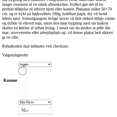
fanger essensen af ​​en smuk aftenskyline, hvilket gør det til en
perfekt tilføjelse til ethvert hjem eller kontor. Plakaten måler 50×70
cm. og er trykt på højkvalitets 180g. holdbart papir, der vil bestå
tidens tand. Solnedgangens livlige farver vil helt sikkert tilføje varme
og dybde til ethvert rum, mens den høje bygning med sin balkon
skaber en følelse af urban living. Uanset om du ønsker at pifte din
stue, soveværelse eller arbejdsplads op, vil denne plakat helt sikkert
gi en vibe.
Rabatkoden skal indtastes ved checkout.
Valgmuligheder
Ramme
A4
Ingen