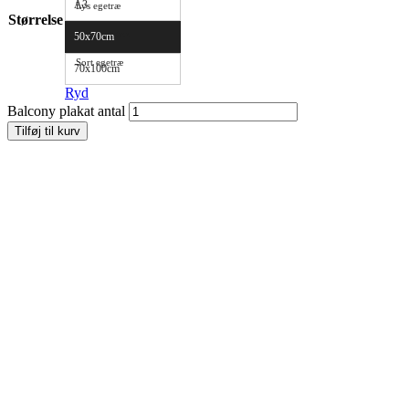
A3
Lys egetræ
Størrelse
Mørk egetræ
50x70cm
Sort egetræ
70x100cm
Ryd
Balcony plakat antal
Tilføj til kurv