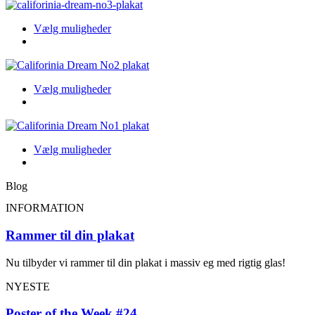
flere
på
varianter.
produktsiden
Dette
Vælg muligheder
Indstillingerne
produkt
kan
har
vælges
flere
på
varianter.
produktsiden
Dette
Vælg muligheder
Indstillingerne
produkt
kan
har
vælges
flere
på
varianter.
produktsiden
Dette
Vælg muligheder
Indstillingerne
produkt
kan
har
vælges
Blog
flere
på
varianter.
produktsiden
INFORMATION
Indstillingerne
kan
Rammer til din plakat
vælges
på
Nu tilbyder vi rammer til din plakat i massiv eg med rigtig glas!
produktsiden
NYESTE
Poster of the Week #24