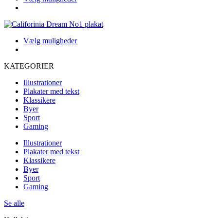
Indstillingerne
produkt
kan
har
vælges
flere
på
varianter.
produktsiden
Dette
Vælg muligheder
Indstillingerne
produkt
kan
har
vælges
KATEGORIER
flere
på
varianter.
produktsiden
Illustrationer
Indstillingerne
Plakater med tekst
kan
Klassikere
vælges
Byer
på
Sport
produktsiden
Gaming
Illustrationer
Plakater med tekst
Klassikere
Byer
Sport
Gaming
Se alle