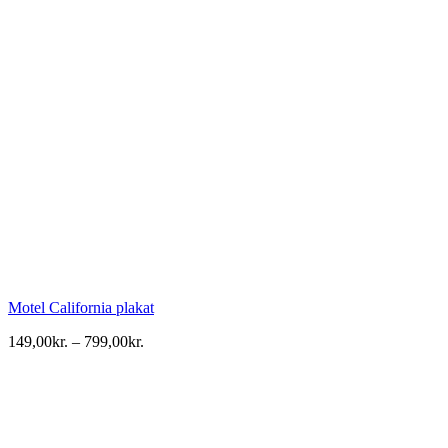
Motel California plakat
Prisinterval:
149,00
kr.
–
799,00
kr.
149,00kr.
til
799,00kr.