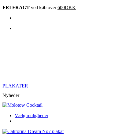
Videre
FRI FRAGT
ved køb over
600DKK
til
indhold
PLAKATER
Nyheder
Dette
Vælg muligheder
produkt
har
flere