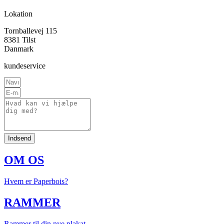
Lokation
Tornballevej 115
8381 Tilst
Danmark
kundeservice
Indsend
OM OS
Hvem er Paperbois?
RAMMER
Rammer til din nye plakat