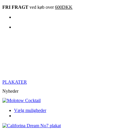
Videre
FRI FRAGT
ved køb over
600DKK
til
indhold
PLAKATER
Nyheder
Dette
Vælg muligheder
produkt
har
flere