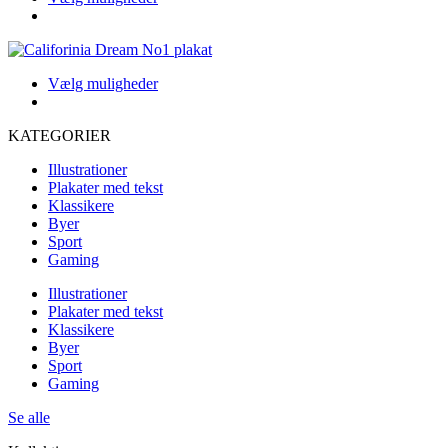
Indstillingerne
produkt
kan
har
vælges
flere
på
varianter.
produktsiden
Dette
Vælg muligheder
Indstillingerne
produkt
kan
har
vælges
KATEGORIER
flere
på
varianter.
produktsiden
Illustrationer
Indstillingerne
Plakater med tekst
kan
Klassikere
vælges
Byer
på
Sport
produktsiden
Gaming
Illustrationer
Plakater med tekst
Klassikere
Byer
Sport
Gaming
Se alle