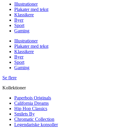
Illustrationer
Plakater med tekst
Klassikere
Byer
Sport
Gaming
Illustrationer
Plakater med tekst
Klassikere
Byer
Sport
Gaming
Se flere
Kollektioner
Paperbois Originals
California Dreams
Hip Hop Classics
Smilets By
Chromatic Collection
Legendariske konsoller