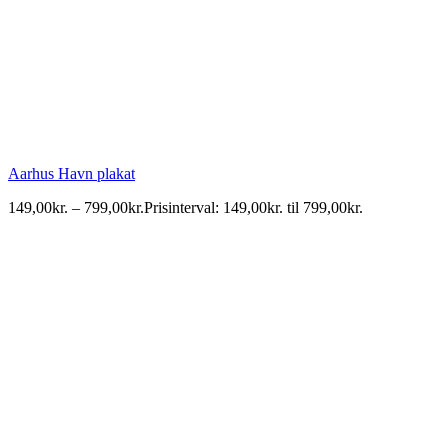
Aarhus Havn plakat
149,00
kr.
–
799,00
kr.
Prisinterval: 149,00kr. til 799,00kr.