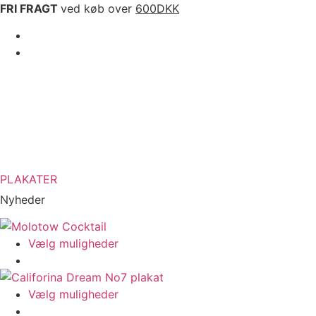
Videre
FRI FRAGT
ved køb over
600DKK
til
indhold
PLAKATER
Nyheder
Vælg muligheder
Dette
produkt
har
Vælg muligheder
flere
Dette
varianter.
produkt