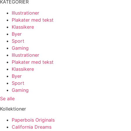
på
Indstillingerne
har
KATEGORIER
produktsiden
kan
flere
Illustrationer
vælges
varianter.
Plakater med tekst
på
Indstillingerne
Klassikere
produktsiden
kan
Byer
vælges
Sport
på
Gaming
produktsiden
Illustrationer
Plakater med tekst
Klassikere
Byer
Sport
Gaming
Se alle
Kollektioner
Paperbois Originals
California Dreams