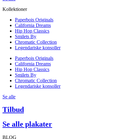
Kollektioner
Paperbois Originals
California Dreams
Hip Hop Classics
Smilets By
Chromatic Collection
Legendariske konsoller
Paperbois Originals
California Dreams
Hip Hop Classics
Smilets By
Chromatic Collection
Legendariske konsoller
Se alle
Tilbud
Se alle plakater
BLOG