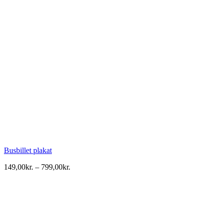
Busbillet plakat
Prisinterval:
149,00
kr.
–
799,00
kr.
149,00kr.
til
799,00kr.