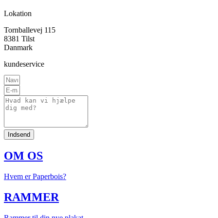
Lokation
Tornballevej 115
8381 Tilst
Danmark
kundeservice
Indsend
OM OS
Hvem er Paperbois?
RAMMER
Rammer til din nye plakat