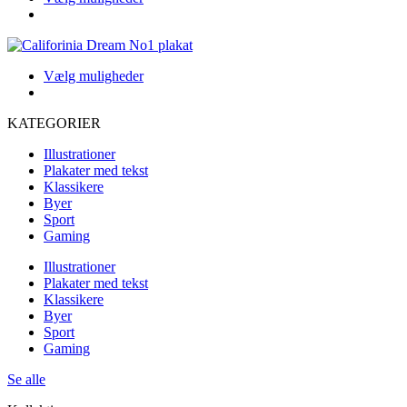
Indstillingerne
produkt
kan
har
vælges
flere
på
varianter.
produktsiden
Dette
Vælg muligheder
Indstillingerne
produkt
kan
har
vælges
KATEGORIER
flere
på
varianter.
produktsiden
Illustrationer
Indstillingerne
Plakater med tekst
kan
Klassikere
vælges
Byer
på
Sport
produktsiden
Gaming
Illustrationer
Plakater med tekst
Klassikere
Byer
Sport
Gaming
Se alle