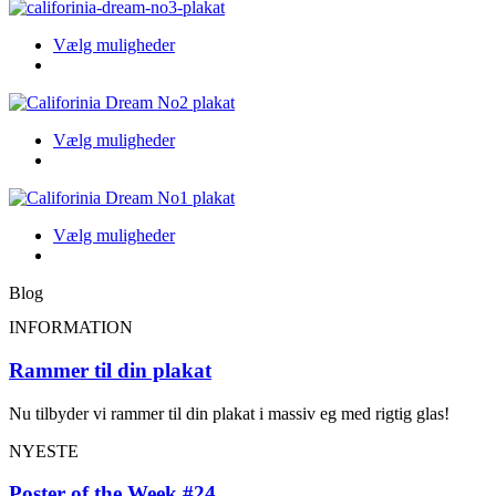
flere
på
varianter.
produktsiden
Dette
Vælg muligheder
Indstillingerne
produkt
kan
har
vælges
flere
på
varianter.
produktsiden
Dette
Vælg muligheder
Indstillingerne
produkt
kan
har
vælges
flere
på
varianter.
produktsiden
Dette
Vælg muligheder
Indstillingerne
produkt
kan
har
vælges
Blog
flere
på
varianter.
produktsiden
INFORMATION
Indstillingerne
kan
Rammer til din plakat
vælges
på
Nu tilbyder vi rammer til din plakat i massiv eg med rigtig glas!
produktsiden
NYESTE
Poster of the Week #24