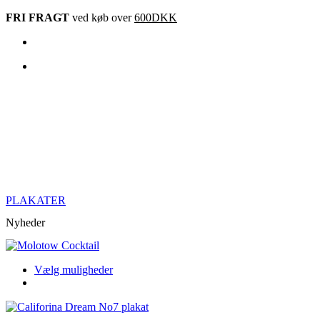
Videre
FRI FRAGT
ved køb over
600DKK
til
indhold
PLAKATER
Nyheder
Dette
Vælg muligheder
produkt
har
flere