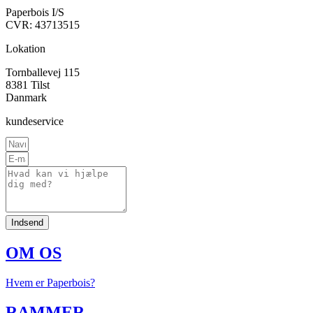
Paperbois I/S
CVR: 43713515
Lokation
Tornballevej 115
8381 Tilst
Danmark
kundeservice
Indsend
OM OS
Hvem er Paperbois?
RAMMER