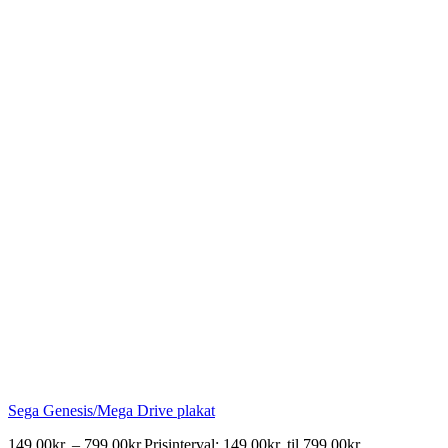
Sega Genesis/Mega Drive plakat
149,00
kr.
–
799,00
kr.
Prisinterval: 149,00kr. til 799,00kr.