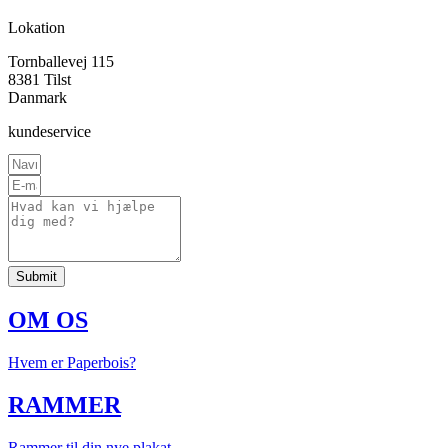
Lokation
Tornballevej 115
8381 Tilst
Danmark
kundeservice
Submit
OM OS
Hvem er Paperbois?
RAMMER
Rammer til din nye plakat