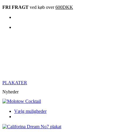
Videre
FRI FRAGT
ved køb over
600DKK
til
indhold
PLAKATER
Nyheder
Dette
Vælg muligheder
produkt
har
flere