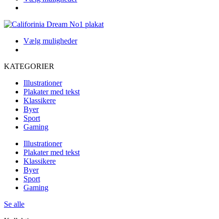
Indstillingerne
produkt
kan
har
vælges
flere
på
varianter.
produktsiden
Dette
Vælg muligheder
Indstillingerne
produkt
kan
har
vælges
KATEGORIER
flere
på
varianter.
produktsiden
Illustrationer
Indstillingerne
Plakater med tekst
kan
Klassikere
vælges
Byer
på
Sport
produktsiden
Gaming
Illustrationer
Plakater med tekst
Klassikere
Byer
Sport
Gaming
Se alle