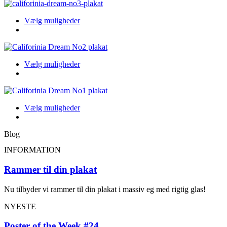
flere
på
varianter.
produktsiden
Dette
Vælg muligheder
Indstillingerne
produkt
kan
har
vælges
flere
på
varianter.
produktsiden
Dette
Vælg muligheder
Indstillingerne
produkt
kan
har
vælges
flere
på
varianter.
produktsiden
Dette
Vælg muligheder
Indstillingerne
produkt
kan
har
vælges
Blog
flere
på
varianter.
produktsiden
INFORMATION
Indstillingerne
kan
Rammer til din plakat
vælges
på
Nu tilbyder vi rammer til din plakat i massiv eg med rigtig glas!
produktsiden
NYESTE
Poster of the Week #24