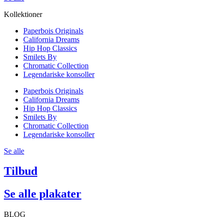
Kollektioner
Paperbois Originals
California Dreams
Hip Hop Classics
Smilets By
Chromatic Collection
Legendariske konsoller
Paperbois Originals
California Dreams
Hip Hop Classics
Smilets By
Chromatic Collection
Legendariske konsoller
Se alle
Tilbud
Se alle plakater
BLOG